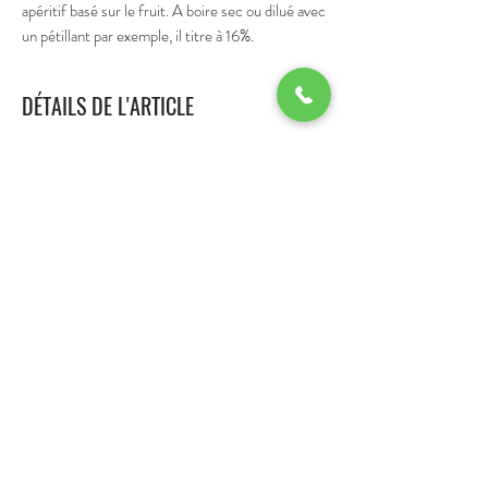
apéritif basé sur le fruit. A boire sec ou dilué avec
un pétillant par exemple, il titre à 16%.
DÉTAILS DE L'ARTICLE
70 cl 16%
CONTACT
E-Mail :
pascal.nalin@orange.fr
Port :
06 81 46 11 33
Tel :
04 74 26 61 57
Adresse: 125 chemin de la Chana,
69610 Meys
Conditions Générales de Vente
© 2021 par Distillerie Nalin. Créé par NewGen