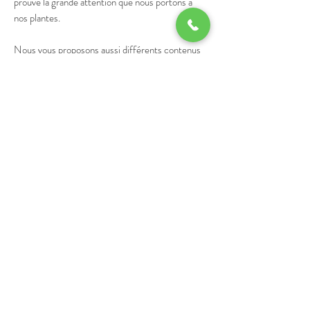
prouve la grande attention que nous portons à
nos plantes.
Nous vous proposons aussi différents contenus
comme le magnum 1.5L ainsi que le Jéroboam 3L.
Uniquement disponible sur Lyon pour faciliter la
livraison.
DÉTAILS DE L'ARTICLE
Bouteille 50 cl, Magnum 150cl et Jéroboam
300cl
45%
CONTACT
E-Mail :
pascal.nalin@orange.fr
Port :
06 81 46 11 33
Tel :
04 74 26 61 57
Adresse: 125 chemin de la Chana,
69610 Meys